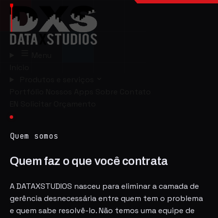
Menu
Início
Produtos e serviços
Portfólio
Nossos Apps
Sobre
Contato
EN
Solicitar Orçamento
Quem somos
Quem faz o que você contrata
A DATAXSTUDIOS nasceu para eliminar a camada de
gerência desnecessária entre quem tem o problema
e quem sabe resolvê-lo. Não temos uma equipe de